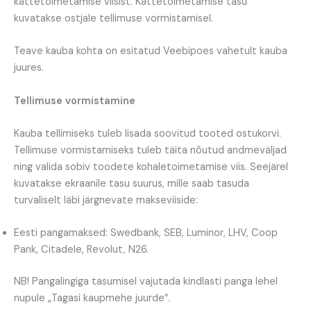
kättetoimetamise viisist. Kättetoimetamise tasu
kuvatakse ostjale tellimuse vormistamisel.
Teave kauba kohta on esitatud Veebipoes vahetult kauba
juures.
Tellimuse vormistamine
Kauba tellimiseks tuleb lisada soovitud tooted ostukorvi.
Tellimuse vormistamiseks tuleb täita nõutud andmeväljad
ning valida sobiv toodete kohaletoimetamise viis. Seejärel
kuvatakse ekraanile tasu suurus, mille saab tasuda
turvaliselt läbi järgnevate makseviiside:
Eesti pangamaksed: Swedbank, SEB, Luminor, LHV, Coop
Pank, Citadele, Revolut, N26.
NB! Pangalingiga tasumisel vajutada kindlasti panga lehel
nupule „Tagasi kaupmehe juurde“.