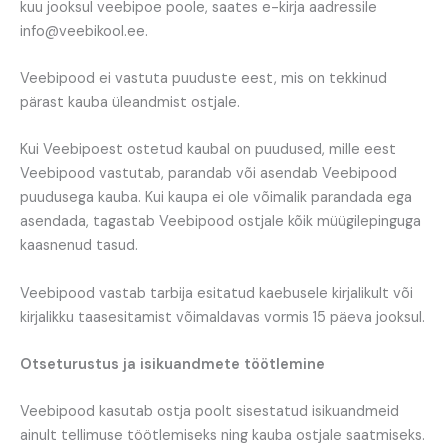
kuu jooksul veebipoe poole, saates e-kirja aadressile
info@veebikool.ee.
Veebipood ei vastuta puuduste eest, mis on tekkinud
pärast kauba üleandmist ostjale.
Kui Veebipoest ostetud kaubal on puudused, mille eest
Veebipood vastutab, parandab või asendab Veebipood
puudusega kauba. Kui kaupa ei ole võimalik parandada ega
asendada, tagastab Veebipood ostjale kõik müügilepinguga
kaasnenud tasud.
Veebipood vastab tarbija esitatud kaebusele kirjalikult või
kirjalikku taasesitamist võimaldavas vormis 15 päeva jooksul.
Otseturustus ja isikuandmete töötlemine
Veebipood kasutab ostja poolt sisestatud isikuandmeid
ainult tellimuse töötlemiseks ning kauba ostjale saatmiseks.