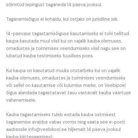
sõlmitud lepingust taganeda 14 päeva jooksul.
Taganemisõigus ei kohaldu, kui ostjaks on juriidiline isik.
14-päevase tagastamisõiguse kasutamiseks ei tohi tellitud
kaupa kasutada muul viisil kui on vajalik kauba olemuses,
omadustes ja toimimises veendumiseks viisil nagu see on
lubatud kauba testimiseks füüsilises poes.
Kui kaupa on kasutatud muuks otstarbeks kui on vajalik
kauba olemuses, omadustes ja toimimises veendumiseks
või sellel on kasutamise või kulumise märke, on Veebipoel
õigus alandada tagastatavat tasu vastavalt kauba väärtuse
vähenemisele.
Kauba tagastamiseks tuleb esitada kauba ostmisest
taganemise avaldus vabas vormis ning saata see e-posti
aadressile info@veebikool.ee hiljemalt 14 päeva jooksul
kauba kättesaamisest.