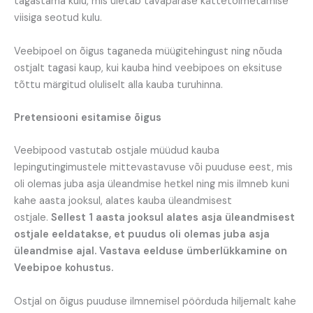
tagastama kulu, mis ületab tavapärase kättetoimetamise
viisiga seotud kulu.
Veebipoel on õigus taganeda müügitehingust ning nõuda
ostjalt tagasi kaup, kui kauba hind veebipoes on eksituse
tõttu märgitud oluliselt alla kauba turuhinna.
Pretensiooni esitamise õigus
Veebipood vastutab ostjale müüdud kauba
lepingutingimustele mittevastavuse või puuduse eest, mis
oli olemas juba asja üleandmise hetkel ning mis ilmneb kuni
kahe aasta jooksul, alates kauba üleandmisest
ostjale.
Sellest 1 aasta jooksul alates asja üleandmisest
ostjale eeldatakse, et puudus oli olemas juba asja
üleandmise ajal. Vastava eelduse ümberlükkamine on
Veebipoe kohustus.
Ostjal on õigus puuduse ilmnemisel pöörduda hiljemalt kahe