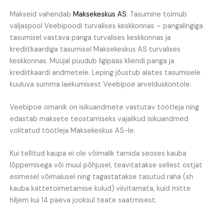
Makseid vahendab
Maksekeskus AS
. Tasumine toimub
väljaspool Veebipoodi turvalises keskkonnas – pangalingiga
tasumisel vastava panga turvalises keskkonnas ja
krediitkaardiga tasumisel Maksekeskus AS turvalises
keskkonnas. Müüjal puudub ligipääs kliendi panga ja
krediitkaardi andmetele. Leping jõustub alates tasumisele
kuuluva summa laekumisest Veebipoe arvelduskontole.
Veebipoe omanik on isikuandmete vastutav töötleja ning
edastab maksete teostamiseks vajalikud isikuandmed
volitatud töötleja Maksekeskus AS-le.
Kui tellitud kaupa ei ole võimalik tarnida seoses kauba
lõppemisega või muul põhjusel, teavitatakse sellest ostjat
esimesel võimalusel ning tagastatakse tasutud raha (sh
kauba kättetoimetamise kulud) viivitamata, kuid mitte
hiljem kui 14 päeva jooksul teate saatmisest.