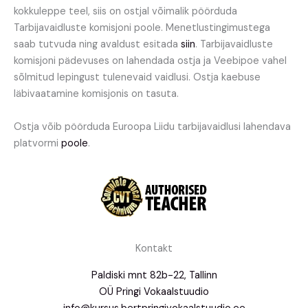
kokkuleppe teel, siis on ostjal võimalik pöörduda
Tarbijavaidluste komisjoni poole. Menetlustingimustega
saab tutvuda ning avaldust esitada
siin
. Tarbijavaidluste
komisjoni pädevuses on lahendada ostja ja Veebipoe vahel
sõlmitud lepingust tulenevaid vaidlusi. Ostja kaebuse
läbivaatamine komisjonis on tasuta.
Ostja võib pöörduda Euroopa Liidu tarbijavaidlusi lahendava
platvormi
poole
.
Kontakt
Paldiski mnt 82b-22, Tallinn
OÜ Pringi Vokaalstuudio