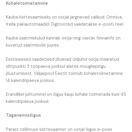
Kohaletoimetamine
Kauba kättesaamiseks on ostjal järgnevad valikud: Omniva,
Itella pakiautomaadid. Digitooted saadetakse e-posti teel.
Kauba saatmiskulud kannab ostja ning vastav hinnainfo on
kuvatud saatmisviisi juures.
Eestisisesed saadetised jõuavad üldjuhul ostja määratud
sihtpunkti 3 tööpäeva jooksul alates müügilepingu
jõustumisest. Väljaspool Eestit toimub kohaletoimetamine
14 kalendripäeva jooksul.
Erandlikel juhtumitel on õigus kaup kohale toimetada kuni 45
kalendripäeva jooksul.
Taganemisõigus
Pärast tellimuse kättesaamist on ostjal õigus e-poes