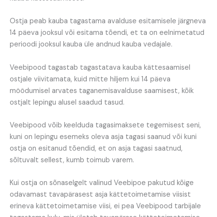
Ostja peab kauba tagastama avalduse esitamisele järgneva
14 päeva jooksul või esitama tõendi, et ta on eelnimetatud
perioodi jooksul kauba üle andnud kauba vedajale.
Veebipood tagastab tagastatava kauba kättesaamisel
ostjale viivitamata, kuid mitte hiljem kui 14 päeva
möödumisel arvates taganemisavalduse saamisest, kõik
ostjalt lepingu alusel saadud tasud.
Veebipood võib keelduda tagasimaksete tegemisest seni,
kuni on lepingu esemeks oleva asja tagasi saanud või kuni
ostja on esitanud tõendid, et on asja tagasi saatnud,
sõltuvalt sellest, kumb toimub varem.
Kui ostja on sõnaselgelt valinud Veebipoe pakutud kõige
odavamast tavapärasest asja kättetoimetamise viisist
erineva kättetoimetamise viisi, ei pea Veebipood tarbijale