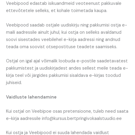
Veebipood edastab isikuandmeid veoteenust pakkuvale
ettevõtetele selleks, et kohale toimetada kaupa.
Veebipood saadab ostjale uudiskirju ning pakkumisi ostja e-
maili aadressile ainult juhul, kui ostja on selleks avaldanud
soovi sisestades veebilehel e-kirja aadressi ning andnud
teada oma soovist otsepostituse teadete saamiseks.
Ostjal on igal ajal võimalik loobuda e-postile saadetavatest
pakkumistest ja uudiskirjadest andes sellest meile teada e-
kirja teel või järgides pakkumisi sisaldava e-kirjas toodud
juhiseid.
Vaidluste lahendamine
Kui ostjal on Veebipoe osas pretensioone, tuleb need saata
e-kirja aadressile info@kursus.bertpringivokaalstuudio.ee
Kui ostja ja Veebipood ei suuda lahendada vaidlust