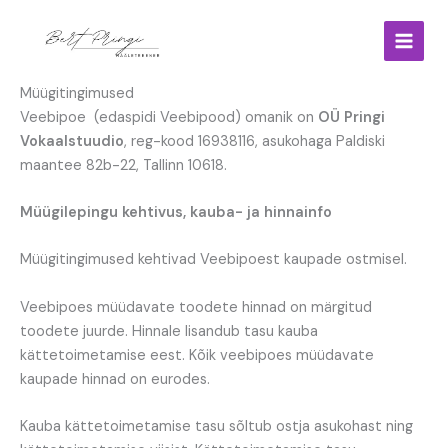
Skip
to
content
Müügitingimused
Veebipoe (edaspidi Veebipood) omanik on
OÜ Pringi
Vokaalstuudio
, reg-kood 16938116, asukohaga Paldiski
maantee 82b-22, Tallinn 10618.
Müügilepingu kehtivus, kauba- ja hinnainfo
Müügitingimused kehtivad Veebipoest kaupade ostmisel.
Veebipoes müüdavate toodete hinnad on märgitud
toodete juurde. Hinnale lisandub tasu kauba
kättetoimetamise eest. Kõik veebipoes müüdavate
kaupade hinnad on eurodes.
Kauba kättetoimetamise tasu sõltub ostja asukohast ning