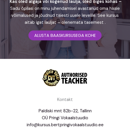
Kas oled algaja või kogenud laulja, oled õiges kohas –
Sadu õpilasi on minu juhendamisel avastanud oma hääle
võimalused ja jõudnud täiesti uuele levelile. See kursus
aitab igat lauljat – olenemata tasemest .
ALUSTA BAASKURSUSEGA KOHE
Kontakt
Paldiski mnt 82b-22, Tallinn
OÜ Pringi Vokaalstuudio
info@kursus.bertpringivokaalstuudio.ee