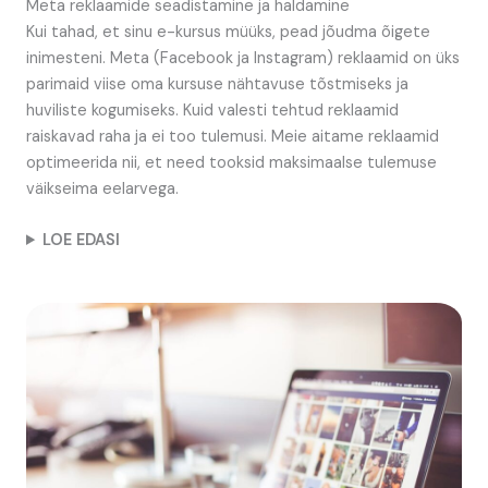
Meta reklaamide seadistamine ja haldamine
Kui tahad, et sinu e-kursus müüks, pead jõudma õigete
inimesteni. Meta (Facebook ja Instagram) reklaamid on üks
parimaid viise oma kursuse nähtavuse tõstmiseks ja
huviliste kogumiseks. Kuid valesti tehtud reklaamid
raiskavad raha ja ei too tulemusi. Meie aitame reklaamid
optimeerida nii, et need tooksid maksimaalse tulemuse
väikseima eelarvega.
LOE EDASI