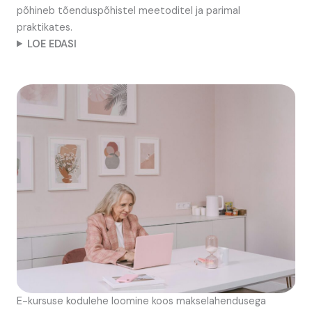
põhineb tõenduspõhistel meetoditel ja parimal
praktikates.
LOE EDASI
E-kursuse kodulehe loomine koos makselahendusega