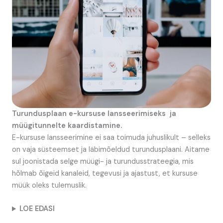
Turundusplaan e-kursuse lansseerimiseks ja
müügitunnelte kaardistamine.
E-kursuse lansseerimine ei saa toimuda juhuslikult – selleks
on vaja süsteemset ja läbimõeldud turundusplaani. Aitame
sul joonistada selge müügi- ja turundusstrateegia, mis
hõlmab õigeid kanaleid, tegevusi ja ajastust, et kursuse
müük oleks tulemuslik.
LOE EDASI