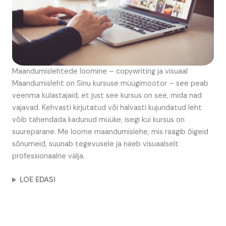
Maandumislehtede loomine – copywriting ja visuaal
Maandumisleht on Sinu kursuse müügimootor – see peab
veenma külastajaid, et just see kursus on see, mida nad
vajavad. Kehvasti kirjutatud või halvasti kujundatud leht
võib tähendada kadunud müüke, isegi kui kursus on
suurepärane. Me loome maandumislehe, mis räägib õigeid
sõnumeid, suunab tegevusele ja näeb visuaalselt
professionaalne välja.
LOE EDASI